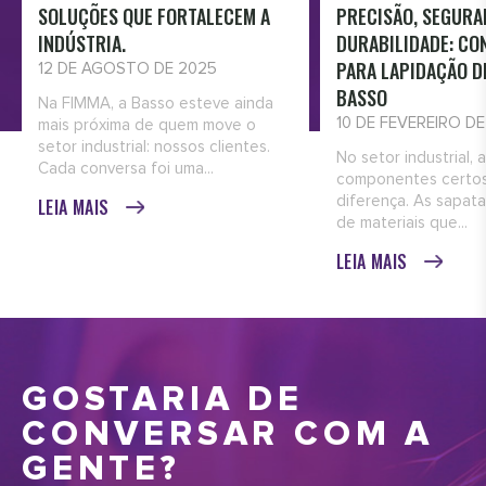
SOLUÇÕES QUE FORTALECEM A
PRECISÃO, SEGURA
INDÚSTRIA.
DURABILIDADE: CO
PARA LAPIDAÇÃO D
12 DE AGOSTO DE 2025
BASSO
Na FIMMA, a Basso esteve ainda
10 DE FEVEREIRO D
mais próxima de quem move o
setor industrial: nossos clientes.
No setor industrial, 
Cada conversa foi uma...
componentes certos
diferença. As sapata
LEIA MAIS
de materiais que...
LEIA MAIS
GOSTARIA DE
CONVERSAR COM A
GENTE?